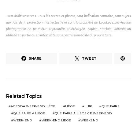
Tous droits réservés. Tous les textes et photos, sauf indication contraire, sont sujets
aux lois de la protection intellectuelle et sont la propriété de LocaLove.be. Aucune
photographie ne peut être reproduite, téléchargée, copiée, stockée, dérivée ou
utilisée en partie ou en intégralité sans permission écrite du propriétaire.
SHARE
TWEET
Related Topics
AGENDA WEEK-END LIÈGE
LIÈGE
LUIK
QUE FAIRE
QUE FAIRE À LIÈGE
QUE FAIRE À LIÈGE CE WEEK-END
WEEK-END
WEEK-END LIÈGE
WEEKEND