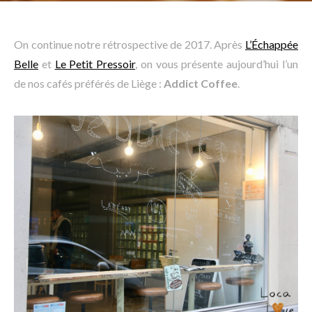
On continue notre rétrospective de 2017. Après
L’Échappée
Belle
et
Le Petit Pressoir
, on vous présente aujourd’hui l’un
de nos cafés préférés de Liège :
Addict Coffee
.