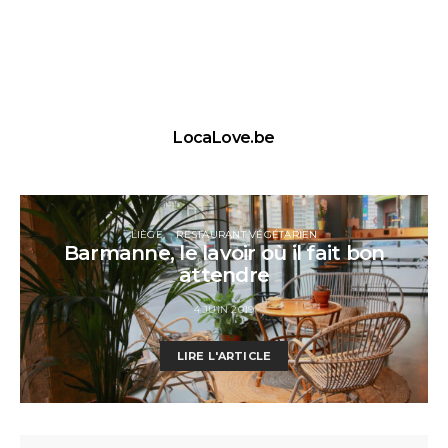
LocaLove.be
LIÈGE
RESTAURANT VÉGÉTARIEN
Barmanne, le lavoir où il fait bon
attendre
4 JUIN 2019
LIRE L'ARTICLE