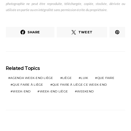
photographie ne peut être reproduite, téléchargée, copiée, stockée, dérivée ou
utilisée en partie ou en intégralité sans permission écrite du propriétaire.
SHARE
TWEET
Related Topics
AGENDA WEEK-END LIÈGE
LIÈGE
LUIK
QUE FAIRE
QUE FAIRE À LIÈGE
QUE FAIRE À LIÈGE CE WEEK-END
WEEK-END
WEEK-END LIÈGE
WEEKEND