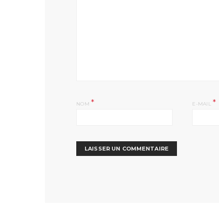
*
*
NOM
E-MAIL