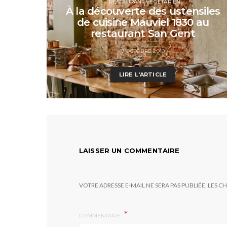
RESTAURANT VÉGÉTARIEN
À la découverte des ustensiles
de cuisine Mauviel 1830 au
restaurant San Gent
9 OCTOBRE 2019
LIRE L'ARTICLE
LAISSER UN COMMENTAIRE
VOTRE ADRESSE E-MAIL NE SERA PAS PUBLIÉE.
LES C
COMMENTAIRE