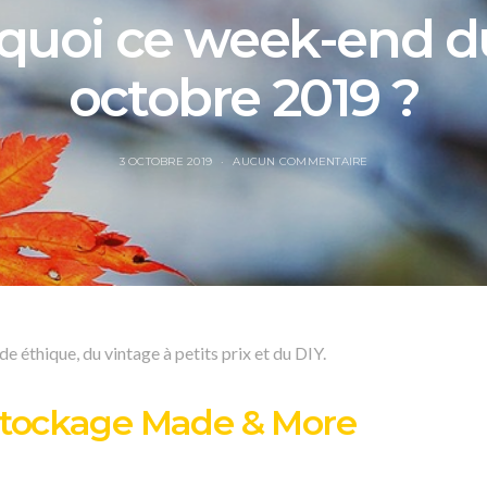
 quoi ce week-end d
octobre 2019 ?
3 OCTOBRE 2019
AUCUN COMMENTAIRE
e éthique, du vintage à petits prix et du DIY.
tockage Made & More