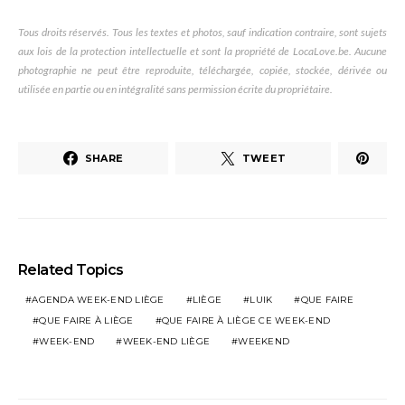
Tous droits réservés. Tous les textes et photos, sauf indication contraire, sont sujets
aux lois de la protection intellectuelle et sont la propriété de LocaLove.be. Aucune
photographie ne peut être reproduite, téléchargée, copiée, stockée, dérivée ou
utilisée en partie ou en intégralité sans permission écrite du propriétaire.
SHARE
TWEET
Related Topics
AGENDA WEEK-END LIÈGE
LIÈGE
LUIK
QUE FAIRE
QUE FAIRE À LIÈGE
QUE FAIRE À LIÈGE CE WEEK-END
WEEK-END
WEEK-END LIÈGE
WEEKEND