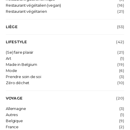
Restaurant végétalien (vegan)
(16)
Restaurant végétarien
(21)
LIÈGE
(53)
LIFESTYLE
(42)
(Se) faire plaisir
(21)
Art
(1)
Made in Belgium
(19)
Mode
(6)
Prendre soin de soi
(3)
Zéro déchet
(10)
VOYAGE
(20)
Allemagne
(3)
Autres
(1)
Belgique
(9)
France
(2)