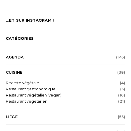
vie plus responsable et respectueux (zéro déchet,
producteurs locaux, petits artisans).
REJOIGNEZ-NOUS SUR FACEBOOK
…ET SUR INSTAGRAM !
CATÉGORIES
AGENDA
(145)
CUISINE
(38)
Recette végétale
(4)
Restaurant gastronomique
(3)