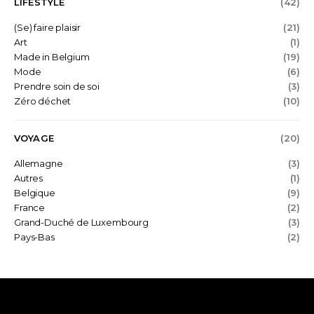
Restaurant végétalien (vegan)
(16)
Restaurant végétarien
(21)
LIÈGE
(53)
LIFESTYLE
(42)
(Se) faire plaisir
(21)
Art
(1)
Made in Belgium
(19)
Mode
(6)
Prendre soin de soi
(3)
Zéro déchet
(10)
VOYAGE
(20)
Allemagne
(3)
Autres
(1)
Belgique
(9)
France
(2)
Grand-Duché de Luxembourg
(3)