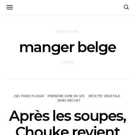
POSTS BY TAG
manger belge
2 POSTS
(SE) FAIRE PLAISIR
PRENDRE SOIN DE SOI
RECETTE VÉGÉTALE
ZÉRO DÉCHET
Après les soupes,
Chouke revient