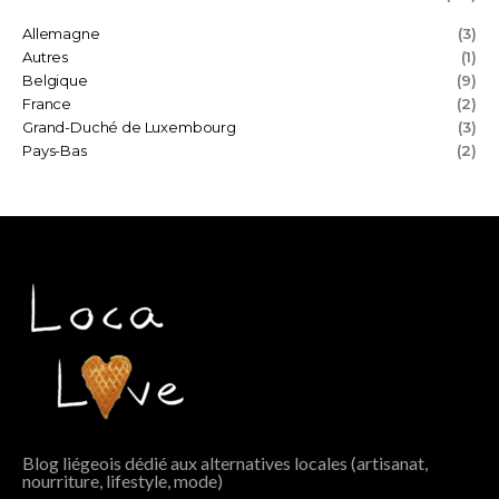
Allemagne
(3)
Autres
(1)
Belgique
(9)
France
(2)
Grand-Duché de Luxembourg
(3)
Pays-Bas
(2)
Blog liégeois dédié aux alternatives locales (artisanat,
nourriture, lifestyle, mode)