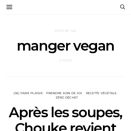
POSTS BY TAG
manger vegan
2 POSTS
(SE) FAIRE PLAISIR
PRENDRE SOIN DE SOI
RECETTE VÉGÉTALE
ZÉRO DÉCHET
Après les soupes,
Chouke revient