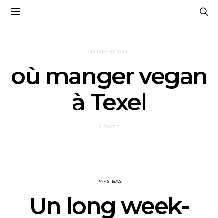
POSTS BY TAG
où manger vegan
à Texel
2 POSTS
PAYS-BAS
Un long week-