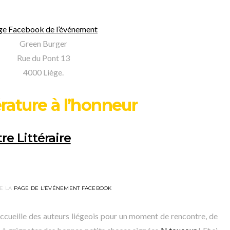
ge Facebook de l’événement
Green Burger
Rue du Pont 13
4000 Liège.
érature à l’honneur
re Littéraire
E LA
PAGE DE L’ÉVÉNEMENT FACEBOOK
ccueille des auteurs liégeois pour un moment de rencontre, de