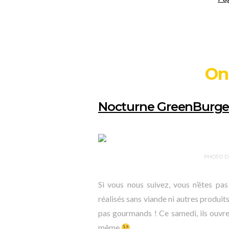
On
Nocturne GreenBurge
PHOTO D
Si vous nous suivez, vous n’êtes pa
réalisés sans viande ni autres produits
pas gourmands ! Ce samedi, ils ouvren
même