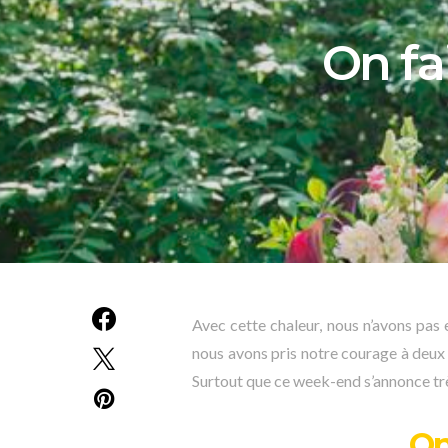
On fa
Avec cette chaleur, nous n’avons pas e
nous avons pris notre courage à deu
Surtout que ce week-end s’annonce t
On