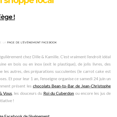
 shoppe local
iège !
E LA
PAGE DE L’ÉVÉNEMENT FACEBOOK
égulièrement chez Dille & Kamille. C’est vraiment l’endroit idéal
ne en bois ou en inox (exit le plastique), de jolis livres, des
ue les autres, des préparations succulentes (le carrot cake est
oses. Et pour leur 1 an, l’enseigne organise ce samedi 24 juin un
amment présent les
chocolats Bean-to-Bar de Jean-Christophe
& Vous
, les douceurs du
Roi du Cuberdon
ou encore les jus de
tiative !
ge Facebook de l’événement