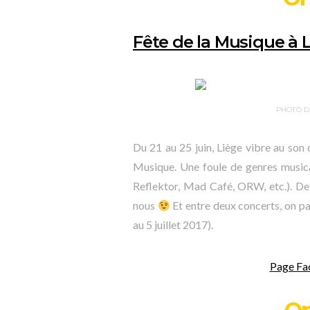
Fête de la Musique à L
PHOTO D
Du 21 au 25 juin, Liège vibre au son
Musique. Une foule de genres musicau
Reflektor, Mad Café, ORW, etc.). De 
nous
Et entre deux concerts, on pa
au 5 juillet 2017).
Page Fa