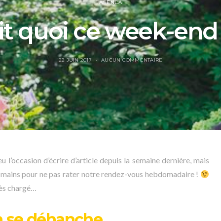
AGENDA
it quoi ce week-end
22 JUIN 2017
AUCUN COMMENTAIRE
u l’occasion d’écrire d’article depuis la semaine dernière, mais
x mains pour ne pas rater notre rendez-vous hebdomadaire !
rès chargé…
 se déhanche