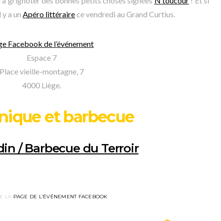
ura à grignoter des bonnes petits choses signées
N toucour
! Et si
l y a un
Apéro littéraire
ce vendredi au Grand Curtius.
ge Facebook de l’événement
Espace 7
Place vieille-montagne, 7
4000 Liège.
nique et barbecue
din / Barbecue du Terroir
E LA
PAGE DE L’ÉVÉNEMENT FACEBOOK