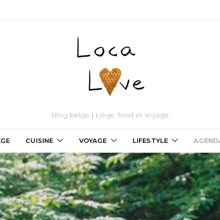
Blog belge | Liège, food et voyage
ÈGE
CUISINE
VOYAGE
LIFESTYLE
AGEND