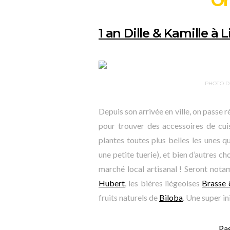
On
1 an Dille & Kamille à L
PHOTO D
Depuis son arrivée en ville, on passe r
pour trouver des accessoires de cuisi
plantes toutes plus belles les unes q
une petite tuerie), et bien d’autres ch
marché local artisanal ! Seront not
Hubert
, les bières liégeoises
Brasse 
fruits naturels de
Biloba
. Une super ini
Pa