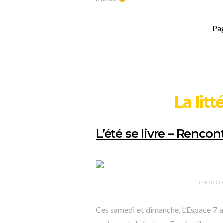
Pa
La litt
L’été se livre – Rencont
PHOTO D
Ces samedi et dimanche, L’Espace 7 a