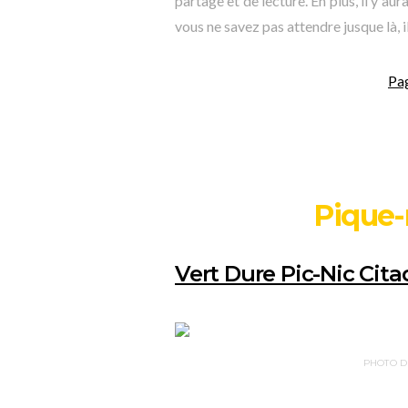
partage et de lecture. En plus, il y a
vous ne savez pas attendre jusque là, i
Pa
Pique-
Vert Dure Pic-Nic Cita
PHOTO D