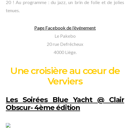
20 ! Au programme : du jazz, un brin de folie et de jolies
tenues.
Page Facebook de l’événement
Le Pakebo
20 rue Defrêcheux
4000 Liège.
Une croisière au cœur de
Verviers
Les Soirées Blue Yacht @ Clair
Obscur- 4ème édition