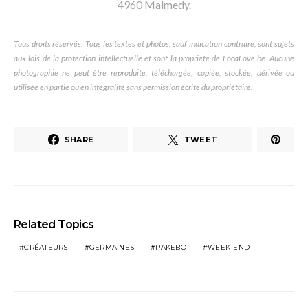
4960 Malmedy.
Tous droits réservés. Tous les textes et photos, sauf indication contraire, sont sujets
aux lois de la protection intellectuelle et sont la propriété de LocaLove.be. Aucune
photographie ne peut être reproduite, téléchargée, copiée, stockée, dérivée ou
utilisée en partie ou en intégralité sans permission écrite du propriétaire.
SHARE
TWEET
Related Topics
CRÉATEURS
GERMAINES
PAKEBO
WEEK-END