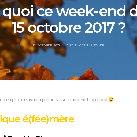
t quoi ce week-end d
15 octobre 2017 ?
12 OCTOBRE 2017
AUCUN COMMENTAIRE
n en profite avant qu’il ne fasse vraiment trop froid
ique é(fée)mère