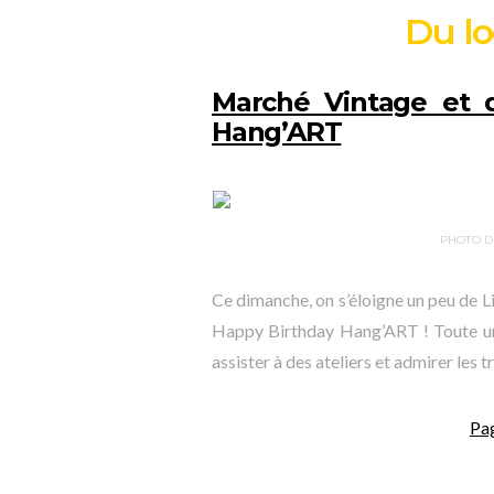
Du lo
Marché Vintage et 
Hang’ART
PHOTO D
Ce dimanche, on s’éloigne un peu de L
Happy Birthday Hang’ART ! Toute une
assister à des ateliers et admirer les 
Pa