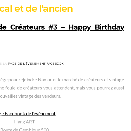
cal et de l’ancien
de Créateurs #3 – Happy Birthday
E LA
PAGE DE L’ÉVÉNEMENT FACEBOOK
iège pour rejoindre Namur et le marché de créateurs et vintage
 foule de créateurs vous attendent, mais vous pourrez aussi
trouvailles vintage des vendeurs.
ge Facebook de l’événement
Hang’ART
Route de Gembloux 500