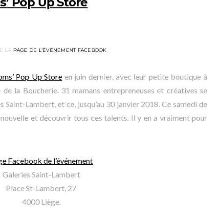
s’ Pop Up Store
E LA
PAGE DE L’ÉVÉNEMENT FACEBOOK
ms’ Pop Up Store
en juin dernier, avec leur petite boutique à
ue de la Boucherie. 31 mamans entrepreneuses et créatives se
s Saint-Lambert, et ce, jusqu’au 30 janvier 2018. Ce samedi de
ouvelle et découvrir tous ces talents. Il y en a vraiment pour
ge Facebook de l’événement
Galeries Saint-Lambert
Place St-Lambert, 27
4000 Liège.