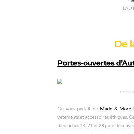
LAU t
De 
Portes-ouvertes d’A
PHOTO D
On vous parlait de
Made & More
i
vêtements et accessoires éthiques. Ce m
dimanches 14, 21 et 28 pour découvrir 