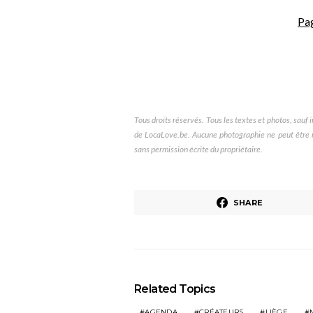
Pa
Tous droits réservés. Tous les textes et photos, sauf in
de LocaLove.be. Aucune photographie ne peut être re
sans permission écrite du propriétaire.
SHARE
Related Topics
AGENDA
CRÉATEURS
LIÈGE