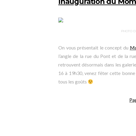
Inauguration du Mom
PHOTO D
On vous présentait le concept du
Mo
l’angle de la rue du Pont et de la r
retrouvent désormais dans les galerie
16 à 19h30, venez fêter cette bonne n
tous les goûts
Pa