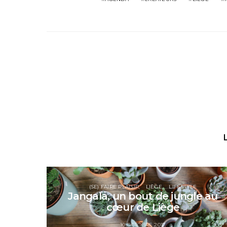
(SE) FAIRE PLAISIR
LIÈGE
LIFESTYLE
Jangala, un bout de jungle au
cœur de Liège
10 OCTOBRE 2017