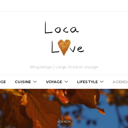
Blog belge | Liège, food et voyage
ÈGE
CUISINE
VOYAGE
LIFESTYLE
AGEND
AGENDA