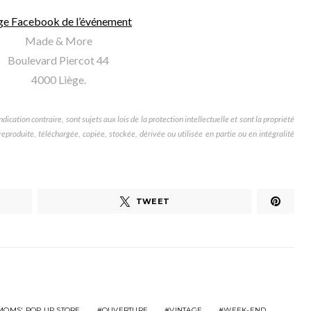
ge Facebook de l’événement
Made & More
Boulevard Piercot 44
4000 Liège.
dication contraire, sont sujets aux lois de la protection intellectuelle et sont la propriété
produite, téléchargée, copiée, stockée, dérivée ou utilisée en partie ou en intégralité
TWEET
MOMS' POP UP STORE
OUVERTURE
VINTAGE
WEEK-END