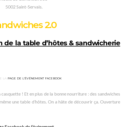
5002 Saint-Servais.
andwiches 2.0
on de la table d’hôtes & sandwicherie
E LA
PAGE DE L’ÉVÉNEMENT FACEBOOK
 casquette ! Et en plus de la bonne nourriture : des sandwiches
t même une table d’hôtes. On a hâte de découvrir ça. Ouverture
ge Facebook de l’événement