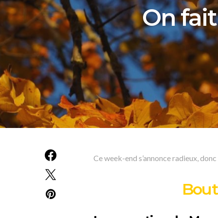
On fai
Ce week-end s’annonce radieux, donc o
Bout