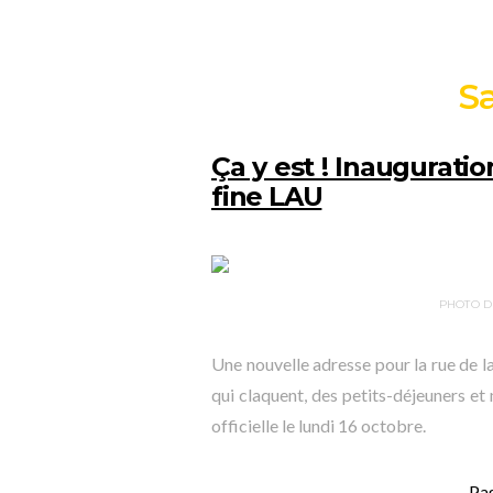
S
Ça y est ! Inaugurati
fine LAU
PHOTO D
Une nouvelle adresse pour la rue de la
qui claquent, des petits-déjeuners e
officielle le lundi 16 octobre.
Pa