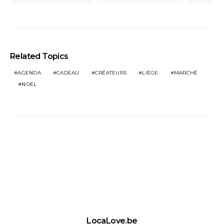
Related Topics
AGENDA
CADEAU
CRÉATEURS
LIÈGE
MARCHÉ
NOËL
LocaLove.be