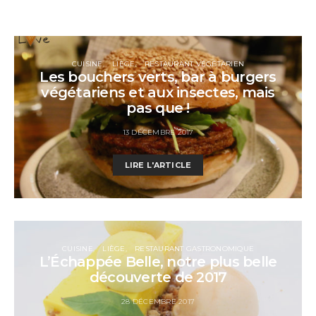
CUISINE
LIÈGE
RESTAURANT VÉGÉTARIEN
Les bouchers verts, bar à burgers
végétariens et aux insectes, mais
pas que !
13 DÉCEMBRE 2017
LIRE L'ARTICLE
CUISINE
LIÈGE
RESTAURANT GASTRONOMIQUE
L’Échappée Belle, notre plus belle
découverte de 2017
28 DÉCEMBRE 2017