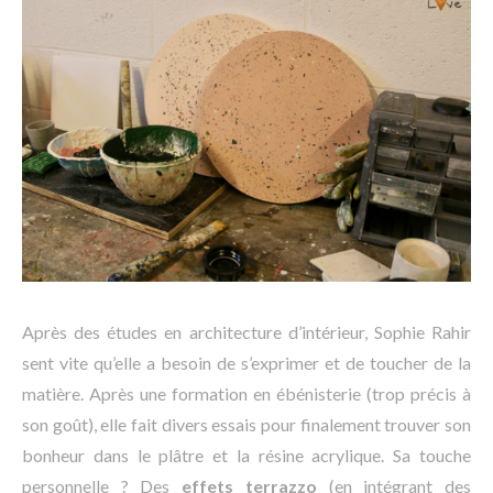
Après des études en architecture d’intérieur, Sophie Rahir
sent vite qu’elle a besoin de s’exprimer et de toucher de la
matière. Après une formation en ébénisterie (trop précis à
son goût), elle fait divers essais pour finalement trouver son
bonheur dans le plâtre et la résine acrylique. Sa touche
personnelle ? Des
effets terrazzo
(en intégrant des