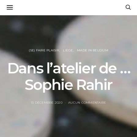
(SE) FAIRE PLAISIR
LIÈGE
MADE IN BELGIUM
Dans l’atelier de …
Sophie Rahir
13 DÉCEMBRE 2020
AUCUN COMMENTAIRE