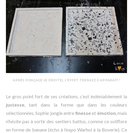
APRÈS PONÇAGE (À DROITE), L’EFFET TERRAZZO APPARAÎT !
Le gros point fort de ses créations, c’est indéniablement la
justesse
, tant dans la forme que dans les couleurs
sélectionnées. Sophie jongle entre
finesse
et
émotion
, mais
n’hésite pas à sortir des sentiers battus, comme ce soliflore
en forme de banane (écho à l’expo Warhol à la Boverie). Ce