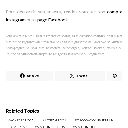
Pour découvrir son univers, rendez-vous sur son
compte
Instagram
ou sa
page Facebook
.
Tous droits réservés. Tous les textes et photos, sauf indication contraire, sont sujets
aux lois de la protection intellectuelle et sont la propriété de LocaLove.be. Aucune
photographie ne peut être reproduite, téléchargée, copiée, stockée, dérivée ou
utilisée en partie ou en intégralité sans permission écrite du propriétaire.
SHARE
TWEET
Related Topics
ACHETER LOCAL
ARTISAN LOCAL
DÉCORATION FAIT MAIN
FAIT MAIN
MADE IN BELGIUM
MADE IN LIÈGE