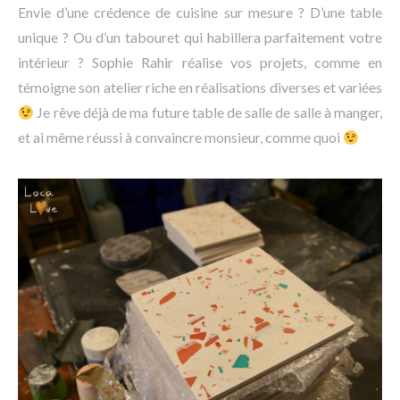
Envie d’une crédence de cuisine sur mesure ? D’une table
unique ? Ou d’un tabouret qui habillera parfaitement votre
intérieur ? Sophie Rahir réalise vos projets, comme en
témoigne son atelier riche en réalisations diverses et variées
Je rêve déjà de ma future table de salle de salle à manger,
et ai même réussi à convaincre monsieur, comme quoi