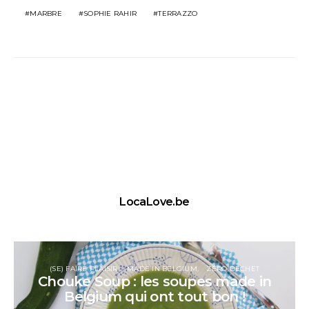
MARBRE
SOPHIE RAHIR
TERRAZZO
LocaLove.be
(SE) FAIRE PLAISIR
MADE IN BELGIUM
ZÉRO DÉCHET
Chouke Soup : les soupes made in
Belgium qui ont tout bon !