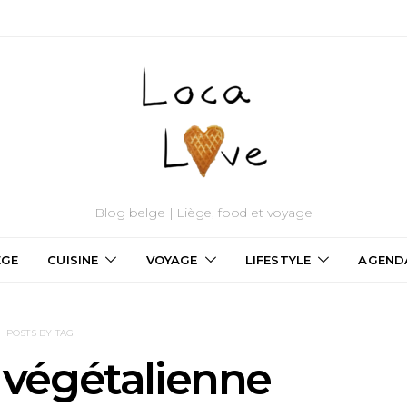
Blog belge | Liège, food et voyage
ÈGE
CUISINE
VOYAGE
LIFESTYLE
AGEND
POSTS BY TAG
 végétalienne