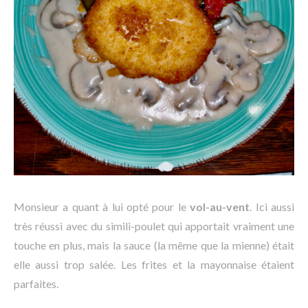
Monsieur a quant à lui opté pour le
vol-au-vent
. Ici aussi
très réussi avec du simili-poulet qui apportait vraiment une
touche en plus, mais la sauce (la même que la mienne) était
elle aussi trop salée. Les frites et la mayonnaise étaient
parfaites.