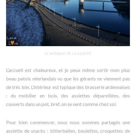
LE BARRAGE DE LA GILEPPE
L’accueil est chaleureux, et je peux même sortir mon plus
beau patois néerlandais vu que les gérants ne viennent pas
de très loin. L’intérieur est typique des brasserie ardennaises
: du mobilier en bois, des assiettes dépareillées, des
couverts dans un pot, bref, on se sent comme chez soi.
Pour bien commencer, nous nous sommes partagés une
assiette de snacks : bitterballen, boulettes, croquettes de