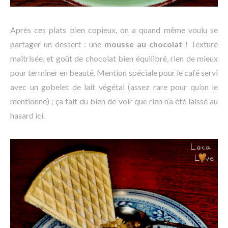
Après ces plats bien copieux, on a quand même voulu se
partager un dessert : une
mousse au chocolat
! Texture
maîtrisée, et goût de chocolat bien équilibré, rien de mieux
pour terminer en beauté. Mention spéciale pour le café servi
avec un gobelet de lait végétal (assez rare pour qu’on le
mentionne) ; ça fait du bien de voir que rien n’a été laissé au
hasard ici.