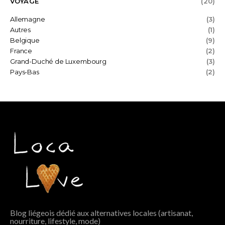
VOYAGE
(20)
Allemagne
(3)
Autres
(1)
Belgique
(9)
France
(2)
Grand-Duché de Luxembourg
(3)
Pays-Bas
(2)
Blog liégeois dédié aux alternatives locales (artisanat,
nourriture, lifestyle, mode)