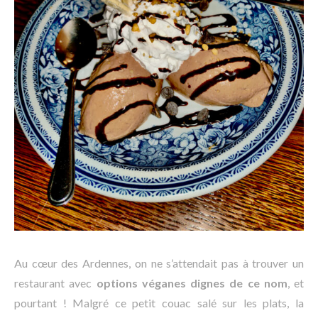
Au cœur des Ardennes, on ne s’attendait pas à trouver un
restaurant avec
options véganes dignes de ce nom
, et
pourtant ! Malgré ce petit couac salé sur les plats, la