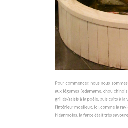
Pour commencer, nous nous sommes
aux légumes (edamame, chou chinois, 
grillés/saisis à la poêle, puis cuits à l
l’intérieur moelleux. Ici, comme la rav
Néanmoins, la farce était très savoureu