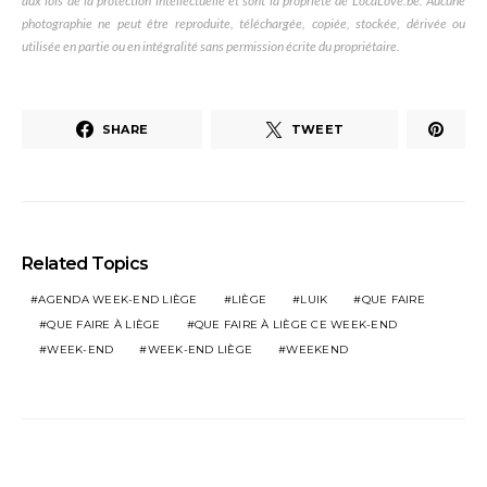
aux lois de la protection intellectuelle et sont la propriété de LocaLove.be. Aucune
photographie ne peut être reproduite, téléchargée, copiée, stockée, dérivée ou
utilisée en partie ou en intégralité sans permission écrite du propriétaire.
SHARE
TWEET
Related Topics
AGENDA WEEK-END LIÈGE
LIÈGE
LUIK
QUE FAIRE
QUE FAIRE À LIÈGE
QUE FAIRE À LIÈGE CE WEEK-END
WEEK-END
WEEK-END LIÈGE
WEEKEND